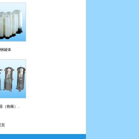
钢罐体
器（抱箍）..
尾页