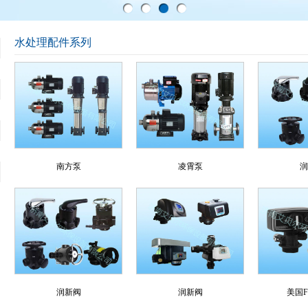
水处理配件系列
南方泵
凌霄泵
润
润新阀
润新阀
美国F